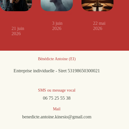
Scénarios
Brouillard mental
Injustice
catastrophes
3 juin
22 mai
21 juin
2026
2026
2026
Bénédicte Antoine (EI)
Entreprise individuelle - Siret 53198650300021
SMS ou message vocal
06 75 25 55 38
Mail
benedicte.antoine.kinesio@gmail.com