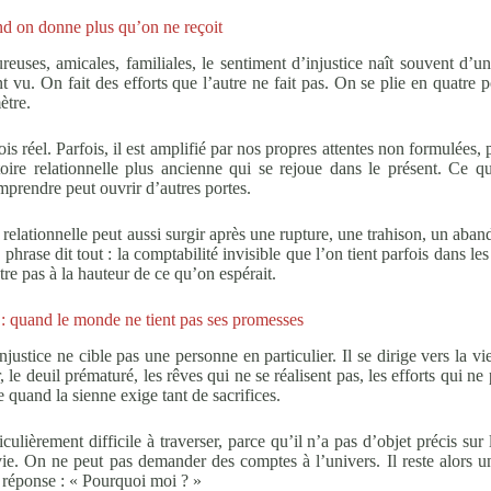
and on donne plus qu’on ne reçoit
reuses, amicales, familiales, le sentiment d’injustice naît souvent d’u
t vu. On fait des efforts que l’autre ne fait pas. On se plie en quatre 
ètre.
ois réel. Parfois, il est amplifié par nos propres attentes non formulées, 
oire relationnelle plus ancienne qui se rejoue dans le présent. Ce q
prendre peut ouvrir d’autres portes.
 relationnelle peut aussi surgir après une rupture, une trahison, un aba
te phrase dit tout : la comptabilité invisible que l’on tient parfois dans les
re pas à la hauteur de ce qu’on espérait.
 : quand le monde ne tient pas ses promesses
injustice ne cible pas une personne en particulier. Il se dirige vers la 
 le deuil prématuré, les rêves qui ne se réalisent pas, les efforts qui ne 
ile quand la sienne exige tant de sacrifices.
iculièrement difficile à traverser, parce qu’il n’a pas d’objet précis su
vie. On ne peut pas demander des comptes à l’univers. Il reste alors u
 réponse : « Pourquoi moi ? »