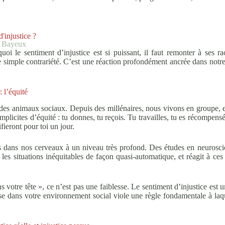
'injustice ?
e Bayeux
i le sentiment d’injustice est si puissant, il faut remonter à ses r
 simple contrariété. C’est une réaction profondément ancrée dans notr
 l’équité
des animaux sociaux. Depuis des millénaires, nous vivons en groupe, e
mplicites d’équité : tu donnes, tu reçois. Tu travailles, tu es récompensé
ifieront pour toi un jour.
es dans nos cerveaux à un niveau très profond. Des études en neurosc
les situations inéquitables de façon quasi-automatique, et réagit à ce
 votre tête », ce n’est pas une faiblesse. Le sentiment d’injustice est 
e dans votre environnement social viole une règle fondamentale à laqu