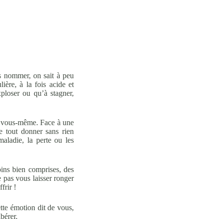
es nommer, on sait à peu
lière, à la fois acide et
xploser ou qu’à stagner,
r vous-même. Face à une
e tout donner sans rien
aladie, la perte ou les
oins bien comprises, des
 pas vous laisser ronger
frir !
ette émotion dit de vous,
bérer.