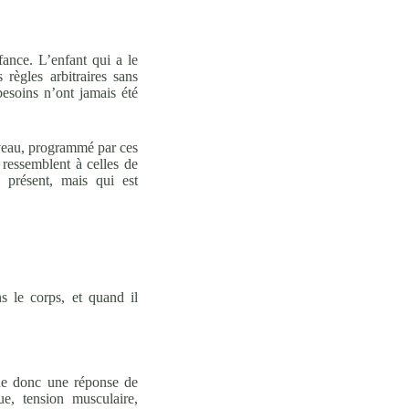
nfance.
L’enfant qui a le
règles arbitraires sans
besoins n’ont jamais été
erveau, programmé par ces
i ressemblent à celles de
 présent, mais qui est
s le corps, et quand il
he donc une réponse de
ue, tension musculaire,