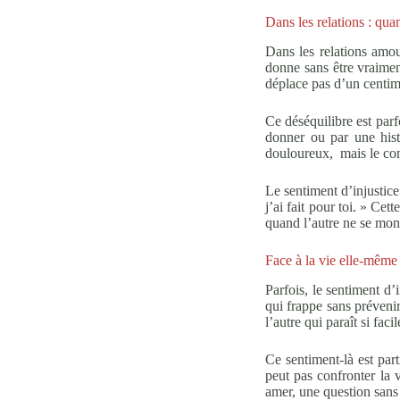
Dans les relations : qu
Dans les relations amou
donne sans être vraimen
déplace pas d’un centim
Ce déséquilibre est parf
donner ou par une hist
douloureux, mais le com
Le sentiment d’injustice
j’ai fait pour toi. » Cet
quand l’autre ne se mont
Face à la vie elle-même
Parfois, le sentiment d’
qui frappe sans prévenir,
l’autre qui paraît si fac
Ce sentiment-là est part
peut pas confronter la 
amer, une question sans