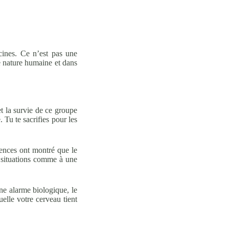
acines. Ce n’est pas une
e nature humaine et dans
t la survie de ce groupe
. Tu te sacrifies pour les
iences ont montré que le
s situations comme à une
une alarme biologique, le
elle votre cerveau tient