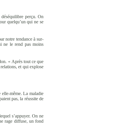
n déséquilibre perçu. On
pour quelqu’un qui ne se
par notre tendance à sur-
ui ne le rend pas moins
ndon. « Après tout ce que
 relations, et qui explose
vie elle-même. La maladie
paient pas, la réussite de
r lequel s’appuyer. On ne
ne rage diffuse, un fond