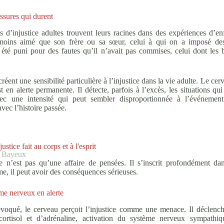
ssures qui durent
 d’injustice adultes trouvent leurs racines dans des expériences d’e
moins aimé que son frère ou sa sœur, celui à qui on a imposé des 
a été puni pour des fautes qu’il n’avait pas commises, celui dont les 
réent une sensibilité particulière à l’injustice dans la vie adulte. Le c
t en alerte permanente. Il détecte, parfois à l’excès, les situations qu
avec une intensité qui peut sembler disproportionnée à l’événement
vec l’histoire passée.
ustice fait au corps et à l'esprit
e Bayeux
ce n’est pas qu’une affaire de pensées. Il s’inscrit profondément dan
rme, il peut avoir des conséquences sérieuses.
me nerveux en alerte
oqué, le cerveau perçoit l’injustice comme une menace. Il déclenc
 cortisol et d’adrénaline, activation du système nerveux sympathiq