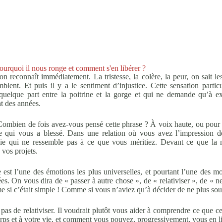
pourquoi il nous ronge et comment s'en libérer ?
on reconnaît immédiatement. La tristesse, la colère, la peur, on sait l
blent. Et puis il y a le sentiment d’injustice. Cette sensation particu
e quelque part entre la poitrine et la gorge et qui ne demande qu’à e
t des années.
» Combien de fois avez-vous pensé cette phrase ? À voix haute, ou pou
lle qui vous a blessé. Dans une relation où vous avez l’impression d
ie qui ne ressemble pas à ce que vous méritiez. Devant ce que la m
 vos projets.
e est l’une des émotions les plus universelles, et pourtant l’une des m
. On vous dira de « passer à autre chose », de « relativiser », de « ne
 si c’était simple ! Comme si vous n’aviez qu’à décider de ne plus souf
 pas de relativiser. Il voudrait plutôt vous aider à comprendre ce que c
corps et à votre vie, et comment vous pouvez, progressivement, vous en li