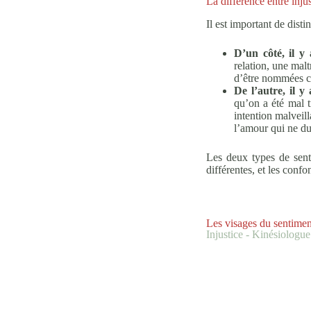
La différence entre injus
Il est important de disti
D’un côté, il y 
relation, une mal
d’être nommées c
De l’autre, il y
qu’on a été mal t
intention malveill
l’amour qui ne du
Les deux types de senti
différentes, et les con
Les visages du sentiment
Injustice - Kinésiologu