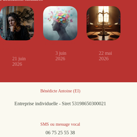
Scénarios
Brouillard mental
Injustice
catastrophes
3 juin
22 mai
21 juin
2026
2026
2026
Bénédicte Antoine (EI)
Entreprise individuelle - Siret 53198650300021
SMS ou message vocal
06 75 25 55 38